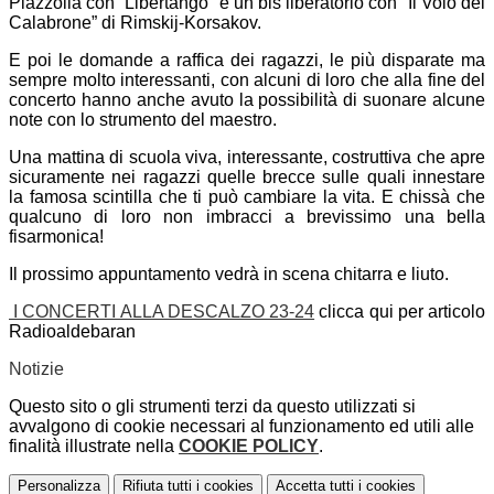
Piazzolla con “Libertango” e un bis liberatorio con “Il Volo del
Calabrone” di Rimskij-Korsakov.
E poi le domande a raffica dei ragazzi, le più disparate ma
sempre molto interessanti, con alcuni di loro che alla fine del
concerto hanno anche avuto la possibilità di suonare alcune
note con lo strumento del maestro.
Una mattina di scuola viva, interessante, costruttiva che apre
sicuramente nei ragazzi quelle brecce sulle quali innestare
la famosa scintilla che ti può cambiare la vita. E chissà che
qualcuno di loro non imbracci a brevissimo una bella
fisarmonica!
Il prossimo appuntamento vedrà in scena chitarra e liuto.
I CONCERTI ALLA DESCALZO 23-24
clicca qui per articolo
Radioaldebaran
Notizie
Questo sito o gli strumenti terzi da questo utilizzati si
avvalgono di cookie necessari al funzionamento ed utili alle
finalità illustrate nella
COOKIE POLICY
.
Personalizza
Rifiuta tutti
i cookies
Accetta tutti
i cookies