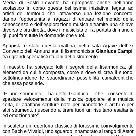
Media di Sestri Levante ha riproposto anche nell’anno
scolastico in corso questa bellissima iniziativa, legata ad
artisti del territorio che, attraverso una lezione concerto,
danno l’opportunità ai ragazzi di entrare nel mondo della
conoscenza e dell’esplorazione musicale tramite una chiave
diversa e più diretta, dove il musicista è li a portata di mano e
gli puoi fare tutte le domande che vuoi.
Apripista è stato questa mattina, nella sala Agave dell’ex
Convento dell’Annunziata, il fisarmonicista
Gianluca Campi
,
tra i grandi specialisti italiani dello strumento.
Il maestro ha spiegato tutti i segreti della fisarmonica, gli
elementi da cui è composta, come e dove si crea il suono,
sottolineandone le straordinarie possibilità camaleontiche
che essa possiede.
”È uno strumento – ha detto Gianluca – che consente di
spaziare velocemente dalla musica popolare alla musica
colta, di adattarvi scritture nate per pianoforte e archi o per
altri strumenti, riuscendo a tirare fuori un risultano esaltante
ed emozionante”.
In scaletta un repertorio classico di fortissimo coinvolgimento
con Bach e Vivaldi, uno sguardo innamorato al tango di Astor