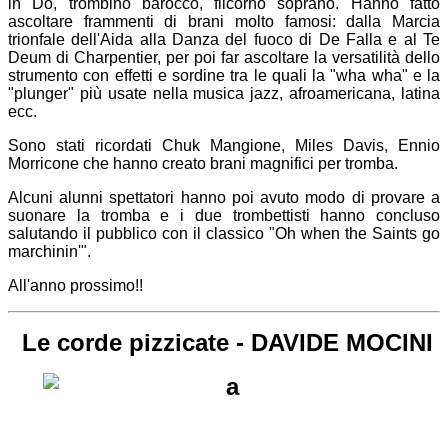
in Do, trombino barocco, flicorno soprano. Hanno fatto
ascoltare frammenti di brani molto famosi: dalla Marcia
trionfale dell'Aida alla Danza del fuoco di De Falla e al Te
Deum di Charpentier, per poi far ascoltare la versatilità dello
strumento con effetti e sordine tra le quali la "wha wha" e la
"plunger" più usate nella musica jazz, afroamericana, latina
ecc.
Sono stati ricordati Chuk Mangione, Miles Davis, Ennio
Morricone che hanno creato brani magnifici per tromba.
Alcuni alunni spettatori hanno poi avuto modo di provare a
suonare la tromba e i due trombettisti hanno concluso
salutando il pubblico con il classico "Oh when the Saints go
marchinin'".
All'anno prossimo!!
Le corde pizzicate - DAVIDE MOCINI