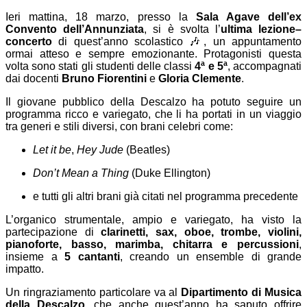
Ieri mattina, 18 marzo, presso la
Sala Agave dell’ex
Convento dell’Annunziata
, si è svolta l’
ultima lezione–
concerto
di quest’anno scolastico 🎶, un appuntamento
ormai atteso e sempre emozionante. Protagonisti questa
volta sono stati gli studenti delle classi
4ª e 5ª
, accompagnati
dai docenti
Bruno Fiorentini
e
Gloria Clemente
.
Il giovane pubblico della Descalzo ha potuto seguire un
programma ricco e variegato, che li ha portati in un viaggio
tra generi e stili diversi, con brani celebri come:
Let it be
,
Hey Jude
(Beatles)
Don’t Mean a Thing
(Duke Ellington)
e tutti gli altri brani già citati nel programma precedente
L’organico strumentale, ampio e variegato, ha visto la
partecipazione di
clarinetti, sax, oboe, trombe, violini,
pianoforte, basso, marimba, chitarra e percussioni
,
insieme a
5 cantanti
, creando un ensemble di grande
impatto.
Un ringraziamento particolare va al
Dipartimento di Musica
della Descalzo
, che anche quest’anno ha saputo offrire