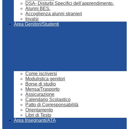
DSA- Disturbi Specifici dell'apprendimento.
Alunni BES.
Accoglienza alunni stranieri
Invalsi
Area Genitori/Studenti
Come iscriversi
Modulistica genitori
Borse di studio
Mensa/Trasporto
Assicurazione
Calendario Scolastico
Patto di Corresponsabilità
Orientamento
Libri di Testo
Area Insegnanti/ATA