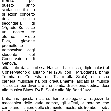
marzo, p
er
questo anno
scolastico,
il ciclo
di lezioni concerto
della scuola
secondaria di
1^grado. Sul palco
un nostro ex
alunno, Pietro
Piva,
giovane
promettente
trombettista,
oggi
studente del
Conservatorio di
Genova,
affiancato dalla prof.ssa Nastasi. La stessa, diplomatasi al
Conservatorio di Milano nel 1986 (con il M°Bodanza, prima
Tromba dell'Orchestra del Teatro alla Scala), nella sua
carriera musicale ha poi gradualmente lasciato la musica
"classica" per diventare una tromba di sezione, dedicandosi
alla musica Blues, R&B, Soul e alle Big Band Jazz.
Entramni, questa mattina, hanno spiegato ai ragazzi la
meccanica delle varie trombe, gli effetti, le sordine che
cambiano il timbro dello strumento, mostrando trombe in sib ,