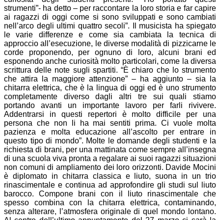
strumenti”- ha detto – per raccontare la loro storia e far capire
ai ragazzi di oggi come si sono sviluppati e sono cambiati
nell’arco degli ultimi quattro secoli”. Il musicista ha spiegato
le varie differenze e come sia cambiata la tecnica di
approccio all’esecuzione, le diverse modalità di pizzicarne le
corde proponendo, per ognuno di loro, alcuni brani ed
esponendo anche curiosità molto particolari, come la diversa
scrittura delle note sugli spartiti. “È chiaro che lo strumento
che attira la maggiore attenzione” – ha aggiunto – sia la
chitarra elettrica, che è la lingua di oggi ed è uno strumento
completamente diverso dagli altri tre sui quali stiamo
portando avanti un importante lavoro per farli rivivere.
Addentrarsi in questi repertori è molto difficile per una
persona che non li ha mai sentiti prima. Ci vuole molta
pazienza e molta educazione all’ascolto per entrare in
questo tipo di mondo”. Molte le domande degli studenti e la
richiesta di brani, per una mattinata come sempre all’insegna
di una scuola viva pronta a regalare ai suoi ragazzi situazioni
non comuni di ampliamento dei loro orizzonti. Davide Mocini
è diplomato in chitarra classica e liuto, suona in un trio
rinascimentale e continua ad approfondire gli studi sul liuto
barocco. Compone brani con il liuto rinascimentale che
spesso combina con la chitarra elettrica, contaminando,
senza alterare, l’atmosfera originale di quel mondo lontano.