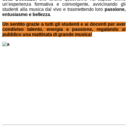
un’esperienza formativa e coinvolgente, avvicinando gli
studenti alla musica dal vivo e trasmettendo loro
passione,
entusiasmo e bellezza
.
Un sentito grazie a tutti gli studenti e ai docenti per aver
condiviso talento, energia e passione, regalando al
pubblico una mattinata di grande musica!