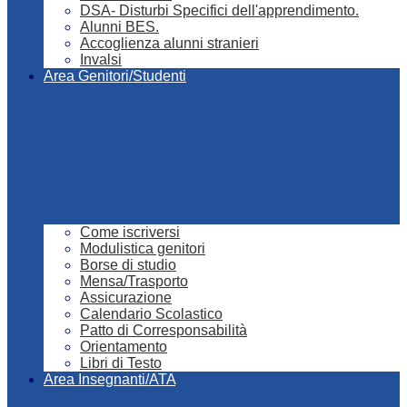
DSA- Disturbi Specifici dell'apprendimento.
Alunni BES.
Accoglienza alunni stranieri
Invalsi
Area Genitori/Studenti
Come iscriversi
Modulistica genitori
Borse di studio
Mensa/Trasporto
Assicurazione
Calendario Scolastico
Patto di Corresponsabilità
Orientamento
Libri di Testo
Area Insegnanti/ATA