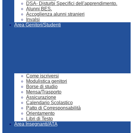
DSA- Disturbi Specifici dell'apprendimento.
Alunni BES.
Accoglienza alunni stranieri
Invalsi
Area Genitori/Studenti
Come iscriversi
Modulistica genitori
Borse di studio
Mensa/Trasporto
Assicurazione
Calendario Scolastico
Patto di Corresponsabilità
Orientamento
Libri di Testo
Area Insegnanti/ATA