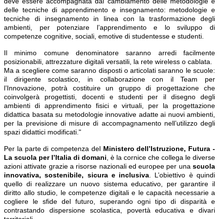
deve essere accompagnata dal cambiamento delle metodologie e
delle tecniche di apprendimento e insegnamento: metodologie e
tecniche di insegnamento in linea con la trasformazione degli
ambienti, per potenziare l’apprendimento e lo sviluppo di
competenze cognitive, sociali, emotive di studentesse e studenti.
Il minimo comune denominatore saranno arredi facilmente
posizionabili, attrezzature digitali versatili, la rete wireless o cablata.
Ma a scegliere come saranno disposti o articolati saranno le scuole:
il dirigente scolastico, in collaborazione con il Team per
l’Innovazione, potrà costituire un gruppo di progettazione che
coinvolgerà progettisti, docenti e studenti per il disegno degli
ambienti di apprendimento fisici e virtuali, per la progettazione
didattica basata su metodologie innovative adatte ai nuovi ambienti,
per la previsione di misure di accompagnamento nell’utilizzo degli
spazi didattici modificati."
Per la parte di competenza del
Ministero dell’Istruzione,
Futura -
La scuola per l’Italia di domani
, è la cornice che collega le diverse
azioni attivate grazie a risorse nazionali ed europee per una
scuola
innovativa, sostenibile, sicura e inclusiva
. L’obiettivo è quindi
quello di realizzare un nuovo sistema educativo, per garantire il
diritto allo studio, le competenze digitali e le capacità necessarie a
cogliere le sfide del futuro, superando ogni tipo di disparità e
contrastando dispersione scolastica, povertà educativa e divari