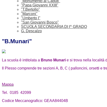
"Monumento ai Caduti"
"Papa Giovanni XXIII"
"T.Bertollo"
"Marconi"
"Umberto I"
"San Giovanni Bosco"
SCUOLA SECONDARIA DI I^ GRADO
G. Descalzo
"B.Munari"
La scuola è intitolata a
Bruno Munari
e si trova nella località d
Il Plesso comprende tre sezioni A, B, C ( palloncini, orsetti e tre
Mappa
Tel. 0185 42099
Codice Meccanografico: GEAA84404B