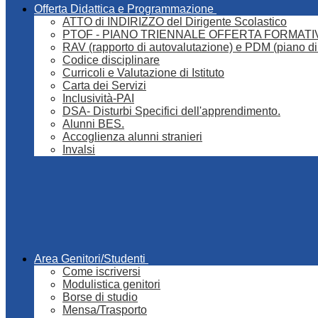
Offerta Didattica e Programmazione
ATTO di INDIRIZZO del Dirigente Scolastico
PTOF - PIANO TRIENNALE OFFERTA FORMATI
RAV (rapporto di autovalutazione) e PDM (piano di
Codice disciplinare
Curricoli e Valutazione di Istituto
Carta dei Servizi
Inclusività-PAI
DSA- Disturbi Specifici dell'apprendimento.
Alunni BES.
Accoglienza alunni stranieri
Invalsi
Area Genitori/Studenti
Come iscriversi
Modulistica genitori
Borse di studio
Mensa/Trasporto