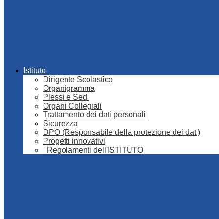
Istituto
Dirigente Scolastico
Organigramma
Plessi e Sedi
Organi Collegiali
Trattamento dei dati personali
Sicurezza
DPO (Responsabile della protezione dei dati)
Progetti innovativi
I Regolamenti dell'ISTITUTO