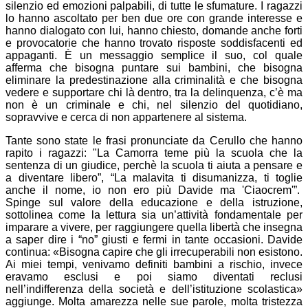
silenzio ed emozioni palpabili, di tutte le sfumature. I ragazzi
lo hanno ascoltato per ben due ore con grande interesse e
hanno dialogato con lui, hanno chiesto, domande anche forti
e provocatorie che hanno trovato risposte soddisfacenti ed
appaganti. È un messaggio semplice il suo, col quale
afferma che bisogna puntare sui bambini, che bisogna
eliminare la predestinazione alla criminalità e che bisogna
vedere e supportare chi là dentro, tra la delinquenza, c’è ma
non è un criminale e chi, nel silenzio del quotidiano,
sopravvive e cerca di non appartenere al sistema.
Tante sono state le frasi pronunciate da Cerullo che hanno
rapito i ragazzi: "La Camorra teme più la scuola che la
sentenza di un giudice, perchè la scuola ti aiuta a pensare e
a diventare libero”, “La malavita ti disumanizza, ti toglie
anche il nome, io non ero più Davide ma 'Ciaocrem'”.
Spinge sul valore della educazione e della istruzione,
sottolinea come la lettura sia un’attività fondamentale per
imparare a vivere, per raggiungere quella libertà che insegna
a saper dire i “no” giusti e fermi in tante occasioni. Davide
continua: «Bisogna capire che gli irrecuperabili non esistono.
Ai miei tempi, venivamo definiti bambini a rischio, invece
eravamo esclusi e poi siamo diventati reclusi
nell’indifferenza della società e dell’istituzione scolastica»
aggiunge. Molta amarezza nelle sue parole, molta tristezza