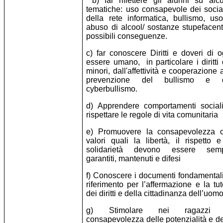
b) far riflettere gli alunni su alc
tematiche: uso consapevole dei socia
della rete informatica, bullismo, us
abuso di alcool/ sostanze stupefacent
possibili conseguenze.
c) far conoscere Diritti e doveri di o
essere umano, in particolare i diritti 
minori, dall'affettività e cooperazione a
prevenzione del bullismo e 
cyberbullismo.
d) Apprendere comportamenti social
rispettare le regole di vita comunitaria
e) Promuovere la consapevolezza 
valori quali la libertà, il rispetto e
solidarietà devono essere sem
garantiti, mantenuti e difesi
f) Conoscere i documenti fondamentali
riferimento per l’affermazione e la tut
dei diritti e della cittadinanza dell’uom
g) Stimolare nei ragazzi 
consapevolezza delle potenzialità e de