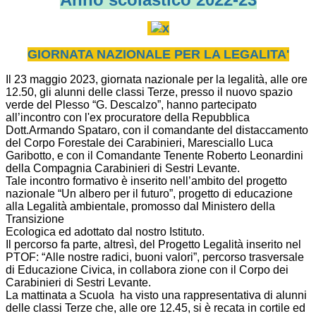
GIORNATA NAZIONAL
E PER LA LEG
ALI
TA'
Il 23 maggio 2023, giornata nazionale per la legalità, alle ore
12.50, gli alunni delle classi Terze, presso il nuovo spazio
verde del Plesso “G. Descalzo”, hanno partecipato
all’incontro con l'ex procuratore della Repubblica
Dott.Armando Spataro, con il comandante del distaccamento
del Corpo Forestale dei Carabinieri, Maresciallo Luca
Garibotto, e con il Comandante Tenente Roberto Leonardini
della Compagnia Carabinieri di Sestri Levante.
Tale incontro formativo è inserito nell’ambito del progetto
nazionale “Un albero per il futuro”, progetto di educazione
alla Legalità ambientale, promosso dal Ministero della
Transizione
Ecologica ed adottato dal nostro Istituto.
Il percorso fa parte, altresì, del Progetto Legalità inserito nel
PTOF: “Alle nostre radici, buoni valori”, percorso trasversale
di Educazione Civica, in collabora
zione con il Corpo dei
Carabinieri di Sestri
Levante.
La mattinata a Scuola ha visto una rappresentativa di alunni
delle classi Terze che, alle ore 12.45, si è recata in cortile ed