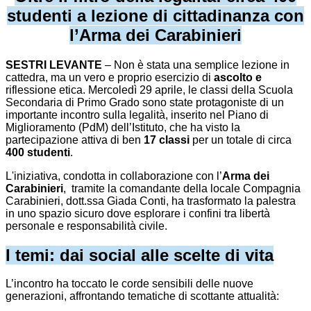
studenti a lezione di cittadinanza con
l’Arma dei Carabinieri
SESTRI LEVANTE
– Non è stata una semplice lezione in
cattedra, ma un vero e proprio esercizio di
ascolto e
riflessione etica. Mercoledì 29 aprile, le classi della Scuola
Secondaria di Primo Grado sono state protagoniste di un
importante incontro sulla legalità, inserito nel Piano di
Miglioramento (PdM) dell’Istituto, che ha visto la
partecipazione attiva di ben
17 classi
per un totale di circa
400 studenti
.
L'iniziativa, condotta in collaborazione con l’
Arma dei
Carabinieri
, tramite la
comandante della locale Compagnia
Carabinieri, dott.ssa Giada Conti,
ha trasformato la palestra
in uno spazio sicuro dove esplorare i confini tra libertà
personale e responsabilità civile.
I temi: dai social alle scelte di vita
L’incontro ha toccato le corde sensibili delle nuove
generazioni, affrontando tematiche di scottante attualità: