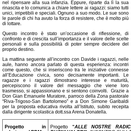
nel ripensare alla sua infanzia. Eppure, riparte da lì la sua
rinascita e lo comunica a chiare lettere ai ragazzi: siamo tutti
unici, irripetibili e speciali. Ognuno a suo modo. Le sue sono
le parole di chi ha avuto la forza di resistere, che è molto più
di lottare.
Questo incontro è stato un’occasione di riflessione, di
confronto e di crescita sull’importanza e il valore delle scelte
personali e sulla possibilità di poter sempre decidere del
proprio destino.
La mattina seguente all’incontro con Davide i ragazzi, nelle
aule, hanno ancora parlato di questa esperienza: incontri
come questo, che si inseriscono tra le iniziative connesse
all’Educazione civica, sono decisamente importanti. Le
ragazze e i ragazzi dimostrano interesse e maturità,
percepiscono il valore del messaggio che viene loro
trasmesso, si appassionano e si sentono coinvolti. Grazie a
Don Gian Emanuele Muratore, parroco della Zona pastorale
“Riva-Trigoso-San Bartolomeo” e a Don Simone Garibaldi
per la proposta educativa rivolta all’Istituto, subito recepita
dalla dirigente scolastica dott.ssa Arena Donatella.
Progetto in
Progetto
“
ALLE NOSTRE RADIC