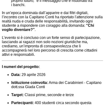
proprio futuro,"
è il messaggio che è risuonato tra
i banchi.
In un’epoca dominata dall’apparire e dai filtri digitali,
l’incontro con la Capitano Conti ha riportato l'attenzione sulla
realtà nuda e cruda delle responsabilità, invitando ogni
studente a rispondere con coraggio alla domanda:
“Chi
voglio diventare?”
.
L’evento si è concluso con un forte senso di partecipazione,
lasciando ai ragazzi non solo nozioni giuridiche ma,
crediamo, un’impronta di consapevolezza che li
accompagnerà nel loro percorso di crescita come cittadini
attivi e responsabili.
I numeri del progetto:
Data:
29 aprile 2026
Istituzione coinvolta:
Arma dei Carabinieri - Capitano
dott.ssa Giada Conti
Target:
Classi prime, seconde e terze
Partecipanti:
400 studenti circa secondo questa