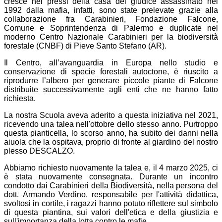
cresce nei pressi della casa del giudice assassinato nel
1992 dalla mafia, infatti, sono state prelevate grazie alla
collaborazione fra Carabinieri, Fondazione Falcone,
Comune e Soprintendenza di Palermo e duplicate nel
moderno Centro Nazionale Carabinieri per la biodiversità
forestale (CNBF) di Pieve Santo Stefano (AR).
Il Centro, all’avanguardia in Europa nello studio e
conservazione di specie forestali autoctone, è riuscito a
riprodurre l’albero per generare piccole piante di Falcone
distribuite successivamente agli enti che ne hanno fatto
richiesta.
La nostra Scuola aveva aderito a questa iniziativa nel 2021,
ricevendo una talea nell'ottobre dello stesso anno. Purtroppo
questa pianticella, lo scorso anno, ha subito dei danni nella
aiuola che la ospitava, proprio di fronte al giardino del nostro
plesso DESCALZO.
Abbiamo richiesto nuovamente la talea e, il 4 marzo 2025, ci
è stata nuovamente consegnata. Durante un incontro
condotto dai Carabinieri della Biodiversità, nella persona del
dott.
Armando
Verdino
, responsabile per l'attività didattica
,
svoltosi in cortile, i ragazzi hanno potuto riflettere sul simbolo
di questa piantina, sui valori dell'etica e della giustizia e
sull'importanza della lotta contro le mafie