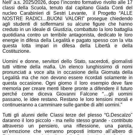
Nell’ a.s. 2025/2026, dopo l’incontro formativo rivolto alle 17
classi della Scuola, tenuto dal capitano Giada Conti del
nucleo Carabinieri di Sestri Levante,
il Progetto “ALLE
NOSTRE RADICI…BUONI VALORI”
prosegue chiedendo
agli studenti di soffermarsi su alcune figure che hanno
creduto in un ideale di Giustizia, combattuto la loro battaglia
quotidiana contro un terribile antagonista, dedicato le loro
energie in difesa della Legalità e pagato spesso con la vita
questa lotta impari in difesa della Libertà e della
Costituzione.
Uomini e donne, servitori dello Stato, sacerdoti, giornalisti
tutti vittime della mafia. Un elenco lunghissimo di nomi
pronunciati a voce alta in occasione della Giornata della
Legalità ma che non devono essere ricordati solamente in
questa occasione. Ogni giorno il loro esempio deve fare
memoria per creare menti libere pronte a difendere il futuro
perché come diceva Giovanni Falcone
“…gli uomini
passano, le idee restano. Restano le loro tensioni morali e
continueranno a camminare sulle gambe di altri uomini
.”
Tutti gli alunni delle Classi terze del plesso
“G.Descalzo"
daranno il loro piccolo - ma nello stesso grande - contributo
attraverso un pensiero, una riflessione, una parola,
un’emozione che verranno proposti intorno all’albero di