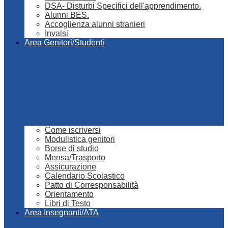
DSA- Disturbi Specifici dell'apprendimento.
Alunni BES.
Accoglienza alunni stranieri
Invalsi
Area Genitori/Studenti
Come iscriversi
Modulistica genitori
Borse di studio
Mensa/Trasporto
Assicurazione
Calendario Scolastico
Patto di Corresponsabilità
Orientamento
Libri di Testo
Area Insegnanti/ATA