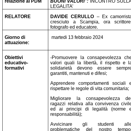
relazione al PDM
BUONI VALORI”:
INCONTRO SULL
LEGALITA’
RELATORE
DAVIDE CERULLO
– Ex camorrist
cresciuto a Scampia, ora scrittore
fotografo ed educatore.
Giorno di
martedi 13 febbraio 2024
attuazione:
Obiettivi
-Promuovere la consapevolezza ch
educativo-
valori quali la libertà, il rispetto e l
formativi
solidarietà devono essere sempr
garantiti, mantenuti e difesi;
Apprendere comportamenti sociali 
rispettare le regole di vita comunitaria;
Migliorare la consapevolezza de
ragazzi relativa alla convivenza civil
ed ai principi di legalità (norme 
responsabilità);
Avvicinare gli studenti all
problematiche del nostro tempo