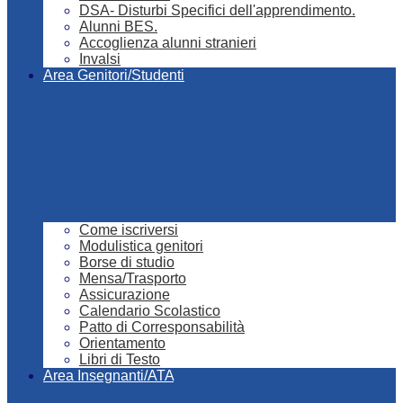
DSA- Disturbi Specifici dell'apprendimento.
Alunni BES.
Accoglienza alunni stranieri
Invalsi
Area Genitori/Studenti
Come iscriversi
Modulistica genitori
Borse di studio
Mensa/Trasporto
Assicurazione
Calendario Scolastico
Patto di Corresponsabilità
Orientamento
Libri di Testo
Area Insegnanti/ATA