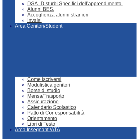
DSA- Disturbi Specifici dell'apprendimento.
Alunni BES.
Accoglienza alunni stranieri
Invalsi
Area Genitori/Studenti
Come iscriversi
Modulistica genitori
Borse di studio
Mensa/Trasporto
Assicurazione
Calendario Scolastico
Patto di Corresponsabilità
Orientamento
Libri di Testo
Area Insegnanti/ATA