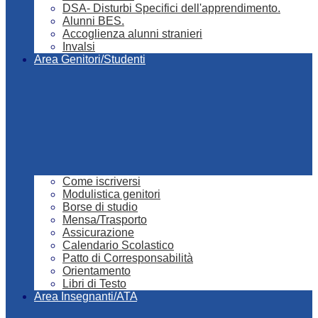
DSA- Disturbi Specifici dell'apprendimento.
Alunni BES.
Accoglienza alunni stranieri
Invalsi
Area Genitori/Studenti
Come iscriversi
Modulistica genitori
Borse di studio
Mensa/Trasporto
Assicurazione
Calendario Scolastico
Patto di Corresponsabilità
Orientamento
Libri di Testo
Area Insegnanti/ATA