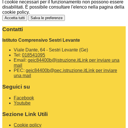
I cookie necessari per il funzionamento non possono essere
disabilitati. È possibile consultare l'elenco nella pagina della
cookie policy.
Accetta tutti
Salva le preferenze
Contatti
Istituto Comprensivo Sestri Levante
Viale Dante, 64 - Sestri Levante (Ge)
Tel:
018541095
Email:
geic84400b@istruzione.it
Link per inviare una
mail
PEC:
geic84400b@pec.istruzione.it
Link per inviare
una mail
Seguici su
Facebook
Youtube
Sezione Link Utili
Cookie policy