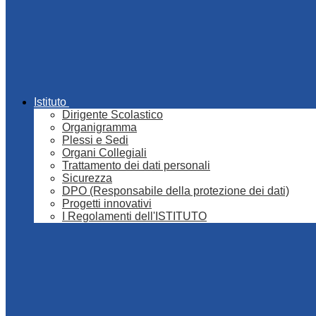
Istituto
Dirigente Scolastico
Organigramma
Plessi e Sedi
Organi Collegiali
Trattamento dei dati personali
Sicurezza
DPO (Responsabile della protezione dei dati)
Progetti innovativi
I Regolamenti dell'ISTITUTO