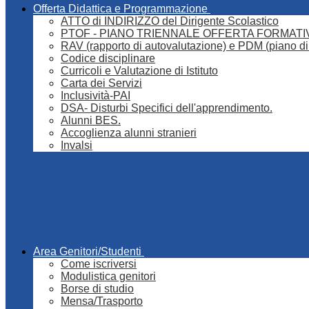
Offerta Didattica e Programmazione
ATTO di INDIRIZZO del Dirigente Scolastico
PTOF - PIANO TRIENNALE OFFERTA FORMATI
RAV (rapporto di autovalutazione) e PDM (piano di
Codice disciplinare
Curricoli e Valutazione di Istituto
Carta dei Servizi
Inclusività-PAI
DSA- Disturbi Specifici dell'apprendimento.
Alunni BES.
Accoglienza alunni stranieri
Invalsi
Area Genitori/Studenti
Come iscriversi
Modulistica genitori
Borse di studio
Mensa/Trasporto