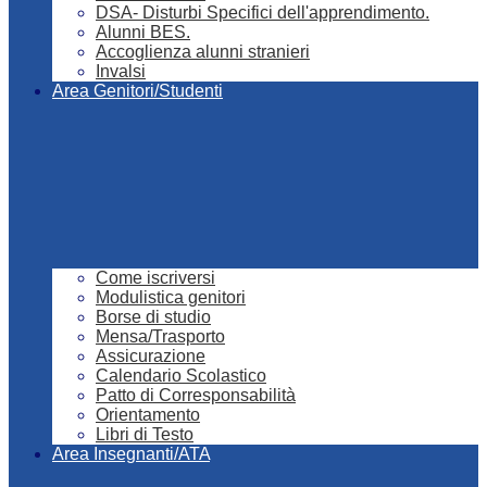
DSA- Disturbi Specifici dell'apprendimento.
Alunni BES.
Accoglienza alunni stranieri
Invalsi
Area Genitori/Studenti
Come iscriversi
Modulistica genitori
Borse di studio
Mensa/Trasporto
Assicurazione
Calendario Scolastico
Patto di Corresponsabilità
Orientamento
Libri di Testo
Area Insegnanti/ATA