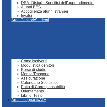
DSA- Disturbi Specifici dell'apprendimento.
Alunni BES.
Accoglienza alunni stranieri
Invalsi
Area Genitori/Studenti
Come iscriversi
Modulistica genitori
Borse di studio
Mensa/Trasporto
Assicurazione
Calendario Scolastico
Patto di Corresponsabilità
Orientamento
Libri di Testo
Area Insegnanti/ATA