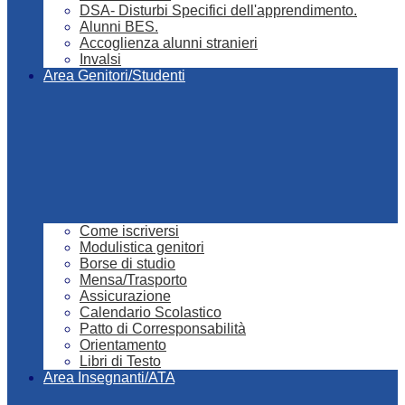
DSA- Disturbi Specifici dell'apprendimento.
Alunni BES.
Accoglienza alunni stranieri
Invalsi
Area Genitori/Studenti
Come iscriversi
Modulistica genitori
Borse di studio
Mensa/Trasporto
Assicurazione
Calendario Scolastico
Patto di Corresponsabilità
Orientamento
Libri di Testo
Area Insegnanti/ATA