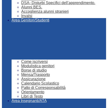
DSA- Disturbi Specifici dell'apprendimento.
Alunni BES.
Accoglienza alunni stranieri
Invalsi
Area Genitori/Studenti
Come iscriversi
Modulistica genitori
Borse di studio
Mensa/Trasporto
Assicurazione
Calendario Scolastico
Patto di Corresponsabilità
Orientamento
Libri di Testo
Area Insegnanti/ATA