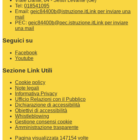
Viale Dante, 64 - Sestri Levante (Ge)
Tel:
018541095
Email:
geic84400b@istruzione.it
Link per inviare una
mail
PEC:
geic84400b@pec.istruzione.it
Link per inviare
una mail
Seguici su
Facebook
Youtube
Sezione Link Utili
Cookie policy
Note legali
Informativa Privacy
Ufficio Relazioni con il Pubblico
Dichiarazione di accessibilità
Obiettivi di accessibilità
Whistleblowing
Gestione consensi cookie
Amministrazione trasparente
Pagina visualizzata
147154
volte