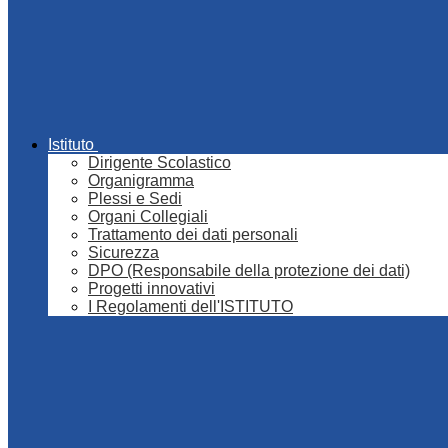
Istituto
Dirigente Scolastico
Organigramma
Plessi e Sedi
Organi Collegiali
Trattamento dei dati personali
Sicurezza
DPO (Responsabile della protezione dei dati)
Progetti innovativi
I Regolamenti dell'ISTITUTO