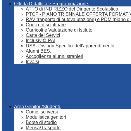
Offerta Didattica e Programmazione
ATTO di INDIRIZZO del Dirigente Scolastico
PTOF - PIANO TRIENNALE OFFERTA FORMATI
RAV (rapporto di autovalutazione) e PDM (piano di
Codice disciplinare
Curricoli e Valutazione di Istituto
Carta dei Servizi
Inclusività-PAI
DSA- Disturbi Specifici dell'apprendimento.
Alunni BES.
Accoglienza alunni stranieri
Invalsi
Area Genitori/Studenti
Come iscriversi
Modulistica genitori
Borse di studio
Mensa/Trasporto