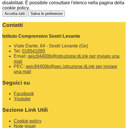
disabilitati. È possibile consultare l'elenco nella pagina della
cookie policy.
Accetta tutti
Salva le preferenze
Contatti
Istituto Comprensivo Sestri Levante
Viale Dante, 64 - Sestri Levante (Ge)
Tel:
018541095
Email:
geic84400b@istruzione.it
Link per inviare una
mail
PEC:
geic84400b@pec.istruzione.it
Link per inviare
una mail
Seguici su
Facebook
Youtube
Sezione Link Utili
Cookie policy
Note legali