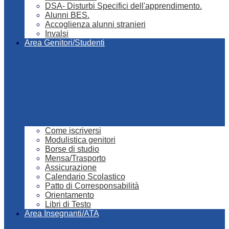
DSA- Disturbi Specifici dell'apprendimento.
Alunni BES.
Accoglienza alunni stranieri
Invalsi
Area Genitori/Studenti
Come iscriversi
Modulistica genitori
Borse di studio
Mensa/Trasporto
Assicurazione
Calendario Scolastico
Patto di Corresponsabilità
Orientamento
Libri di Testo
Area Insegnanti/ATA