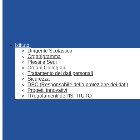
Istituto
Dirigente Scolastico
Organigramma
Plessi e Sedi
Organi Collegiali
Trattamento dei dati personali
Sicurezza
DPO (Responsabile della protezione dei dati)
Progetti innovativi
I Regolamenti dell'ISTITUTO