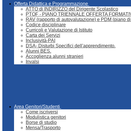
Offerta Didattica e Programmazione
ATTO di INDIRIZZO del Dirigente Scolastico
PTOF - PIANO TRIENNALE OFFERTA FORMATI
RAV (rapporto di autovalutazione) e PDM (piano di
Codice disciplinare
Curricoli e Valutazione di Istituto
Carta dei Servizi
Inclusività-PAI
DSA- Disturbi Specifici dell'apprendimento.
Alunni BES.
Accoglienza alunni stranieri
Invalsi
Area Genitori/Studenti
Come iscriversi
Modulistica genitori
Borse di studio
Mensa/Trasporto