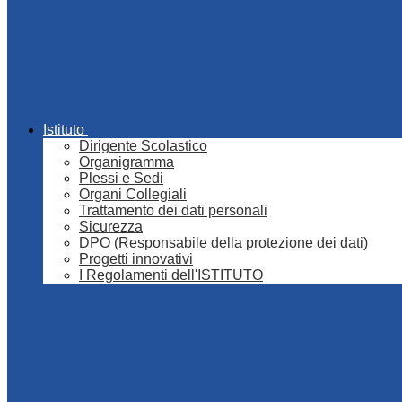
Istituto
Dirigente Scolastico
Organigramma
Plessi e Sedi
Organi Collegiali
Trattamento dei dati personali
Sicurezza
DPO (Responsabile della protezione dei dati)
Progetti innovativi
I Regolamenti dell'ISTITUTO