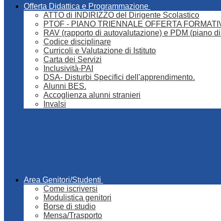
Offerta Didattica e Programmazione
ATTO di INDIRIZZO del Dirigente Scolastico
PTOF - PIANO TRIENNALE OFFERTA FORMATI
RAV (rapporto di autovalutazione) e PDM (piano di
Codice disciplinare
Curricoli e Valutazione di Istituto
Carta dei Servizi
Inclusività-PAI
DSA- Disturbi Specifici dell'apprendimento.
Alunni BES.
Accoglienza alunni stranieri
Invalsi
Area Genitori/Studenti
Come iscriversi
Modulistica genitori
Borse di studio
Mensa/Trasporto