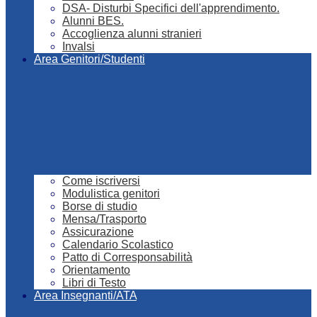
DSA- Disturbi Specifici dell'apprendimento.
Alunni BES.
Accoglienza alunni stranieri
Invalsi
Area Genitori/Studenti
Come iscriversi
Modulistica genitori
Borse di studio
Mensa/Trasporto
Assicurazione
Calendario Scolastico
Patto di Corresponsabilità
Orientamento
Libri di Testo
Area Insegnanti/ATA