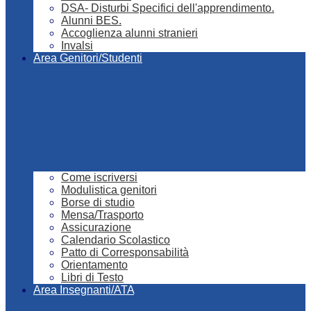
DSA- Disturbi Specifici dell'apprendimento.
Alunni BES.
Accoglienza alunni stranieri
Invalsi
Area Genitori/Studenti
Come iscriversi
Modulistica genitori
Borse di studio
Mensa/Trasporto
Assicurazione
Calendario Scolastico
Patto di Corresponsabilità
Orientamento
Libri di Testo
Area Insegnanti/ATA