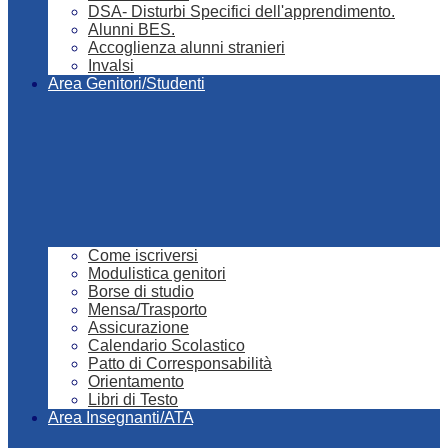
DSA- Disturbi Specifici dell'apprendimento.
Alunni BES.
Accoglienza alunni stranieri
Invalsi
Area Genitori/Studenti
Come iscriversi
Modulistica genitori
Borse di studio
Mensa/Trasporto
Assicurazione
Calendario Scolastico
Patto di Corresponsabilità
Orientamento
Libri di Testo
Area Insegnanti/ATA