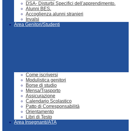
DSA- Disturbi Specifici dell'apprendimento.
Alunni BES.
Accoglienza alunni stranieri
Invalsi
Area Genitori/Studenti
Come iscriversi
Modulistica genitori
Borse di studio
Mensa/Trasporto
Assicurazione
Calendario Scolastico
Patto di Corresponsabilità
Orientamento
Libri di Testo
Area Insegnanti/ATA