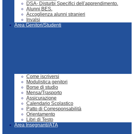
DSA- Disturbi Specifici dell'apprendimento.
Alunni BES.
Accoglienza alunni stranieri
Invalsi
Area Genitori/Studenti
Come iscriversi
Modulistica genitori
Borse di studio
Mensa/Trasporto
Assicurazione
Calendario Scolastico
Patto di Corresponsabilità
Orientamento
Libri di Testo
Area Insegnanti/ATA