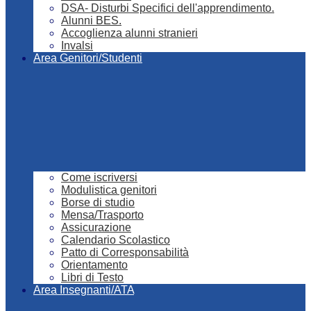
DSA- Disturbi Specifici dell'apprendimento.
Alunni BES.
Accoglienza alunni stranieri
Invalsi
Area Genitori/Studenti
Come iscriversi
Modulistica genitori
Borse di studio
Mensa/Trasporto
Assicurazione
Calendario Scolastico
Patto di Corresponsabilità
Orientamento
Libri di Testo
Area Insegnanti/ATA