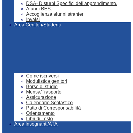
DSA- Disturbi Specifici dell'apprendimento.
Alunni BES.
Accoglienza alunni stranieri
Invalsi
Area Genitori/Studenti
Come iscriversi
Modulistica genitori
Borse di studio
Mensa/Trasporto
Assicurazione
Calendario Scolastico
Patto di Corresponsabilità
Orientamento
Libri di Testo
Area Insegnanti/ATA