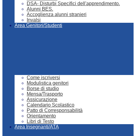
DSA- Disturbi Specifici dell'apprendimento.
Alunni BES.
Accoglienza alunni stranieri
Invalsi
Area Genitori/Studenti
Come iscriversi
Modulistica genitori
Borse di studio
Mensa/Trasporto
Assicurazione
Calendario Scolastico
Patto di Corresponsabilità
Orientamento
Libri di Testo
Area Insegnanti/ATA