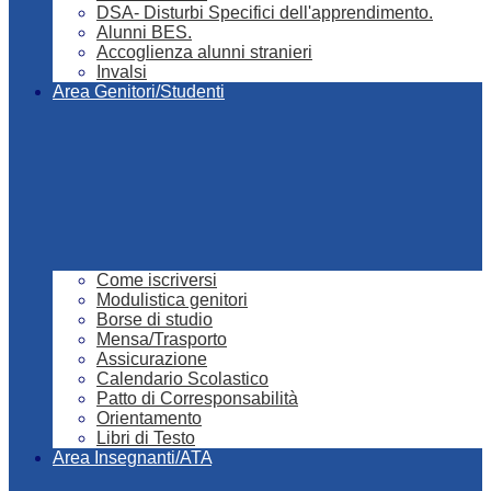
DSA- Disturbi Specifici dell'apprendimento.
Alunni BES.
Accoglienza alunni stranieri
Invalsi
Area Genitori/Studenti
Come iscriversi
Modulistica genitori
Borse di studio
Mensa/Trasporto
Assicurazione
Calendario Scolastico
Patto di Corresponsabilità
Orientamento
Libri di Testo
Area Insegnanti/ATA